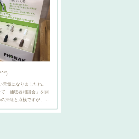
*)
)いい天気になりましたね。
けて「補聴器相談会」を開
器の掃除と点検ですが、…