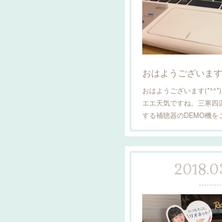
おはようございます(*
おはようございます(*^^
エエ天気ですね。三寒四
する補聴器のDEMO機
2018.03