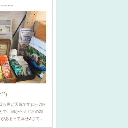
*)
)今日も良い天気ですねー♪絶
ことで、朝からメガネの加
工があるって幸せ♪さて…