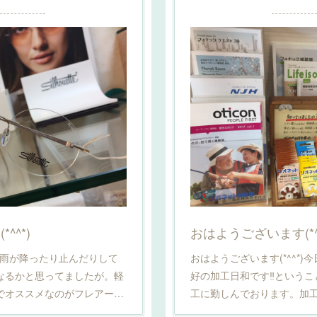
^^*)
おはようございます(*^^
*)雨が降ったり止んだりして
おはようございます(*^^*
なるかと思ってましたが。軽
好の加工日和です‼️という
でオススメなのがフレアー…
工に勤しんでおります。加