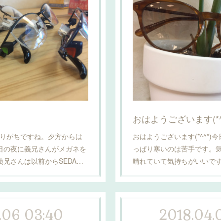
おはようございます(*^^
ら曇りがちですね。夕方からは
おはようございます(*^^*)今
日の夜に義兄さんがメガネを
っぱり寒いのは苦手です。
兄さんは以前からSEDA…
晴れていて気持ちがいいで
.06 03:40
2018.04.