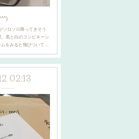
*)
)雨がソロソロ降ってきそう
X。黒と白のコンビネーシ
ームをみると飛びついて…
12 02:13