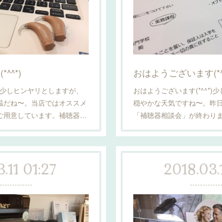
^^*)
おはようございます(*^^
*)少しヒンヤリとしますが、
おはようございます(*^^*
温だね〜。当店ではオススメ
穏やかな天気ですね〜。昨日
をご用意しています。補聴器…
「補聴器相談会」が終わり
.11 01:27
2018.03.