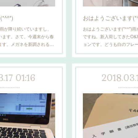
^^*)
おはようございます(*^^
*)雨が降り続いていますし、
おはようございます(*^^*
います。さて、今週末から春
ですね。新入荷してきたO&
ます。メガネを新調される…
ョンです。どうも白のフレ
.17 01:16
2018.03.