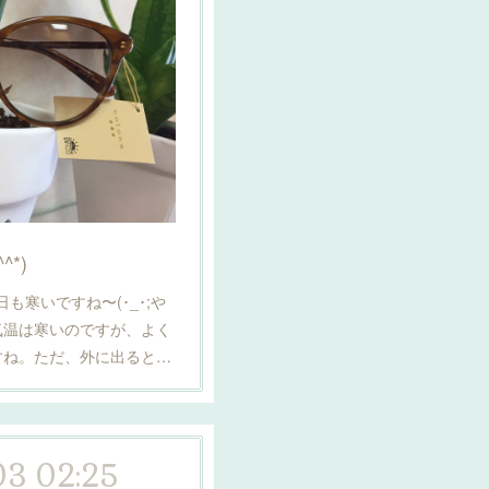
*)
日も寒いですね〜(･_･;や
気温は寒いのですが、よく
すね。ただ、外に出ると…
03 02:25