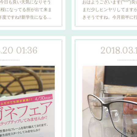
*)今日も良い天気になりそう
おはようございます(*^^*
葉桜になってる所が出て来ま
まだ少しヒンヤリしてます
度ですね‼️新学生になる…
きそうですね。今月前半に
.20 01:36
2018.03.